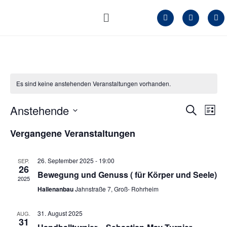
Es sind keine anstehenden Veranstaltungen vorhanden.
Anstehende
Veran
Ve
Suche
Liste
Datum
An
Such
wählen.
Vergangene Veranstaltungen
Na
und
26. September 2025 - 19:00
SEP.
Ansic
26
Bewegung und Genuss ( für Körper und Seele)
2025
Navig
Hallenanbau
Jahnstraße 7, Groß- Rohrheim
31. August 2025
AUG.
31