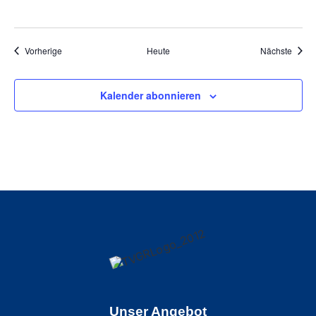
Veranstaltungen
Veran
Vorherige
Heute
Nächste
Kalender abonnieren
Unser Angebot