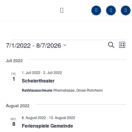
7/1/2022
 - 
8/7/2026
Veran
Ve
Suche
Liste
Datum
An
Such
wählen.
Juli 2022
Na
und
1. Juli 2022
-
2. Juli 2022
FR.
Ansic
1
Scheiertheater
Navig
Rathhausscheune
Rheinstrasse, Gross-Rohrheim
August 2022
8. August 2022
-
13. August 2022
MO.
8
Ferienspiele Gemeinde