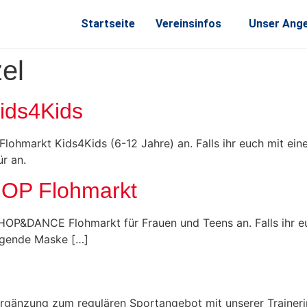
Startseite
Vereinsinfos
Unser Ang
el
ids4Kids
lohmarkt Kids4Kids (6-12 Jahre) an. Falls ihr euch mit ei
r an.
P Flohmarkt
SHOP&DANCE Flohmarkt für Frauen und Teens an. Falls ihr e
olgende Maske […]
rgänzung zum regulären Sportangebot mit unserer Trainerin