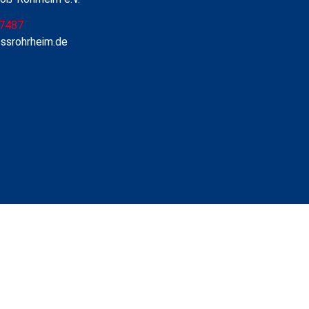
7487
ossrohrheim.de