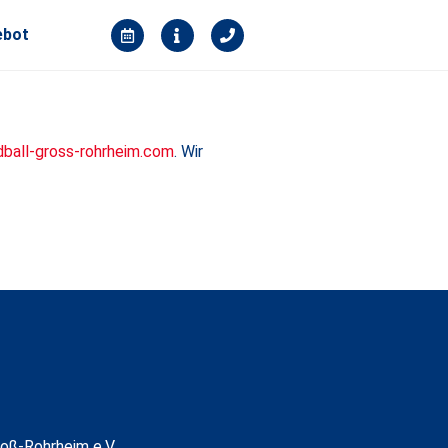
ebot
ball-gross-rohrheim.com
. Wir
oß-Rohrheim e.V.