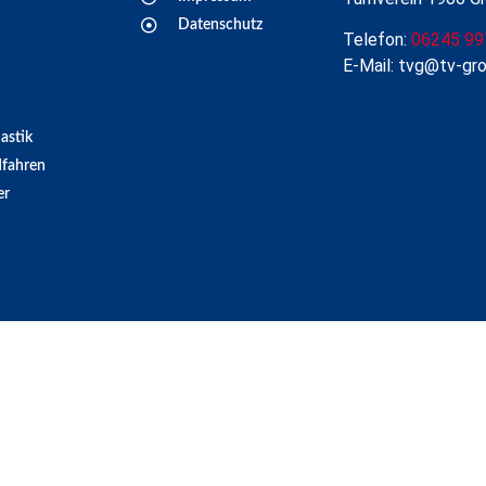
Datenschutz
Telefon:
06245 99
E-Mail: tvg@tv-gr
astik
fahren
er